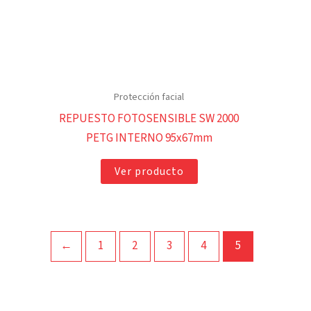
Protección facial
REPUESTO FOTOSENSIBLE SW 2000
PETG INTERNO 95x67mm
Ver producto
←
1
2
3
4
5