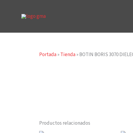
Ir
al
contenido
Portada
»
Tienda
»
BOTIN BORIS 3070 DIEL
Productos relacionados