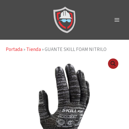
Ir
al
contenido
Portada
»
Tienda
»
GUANTE SKILL FOAM NITRILO